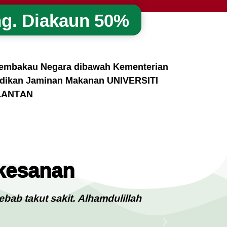
g. Diakaun 50%
Tembakau Negara dibawah Kementerian
lidikan Jaminan Makanan UNIVERSITI
LANTAN
rkesanan
bab takut sakit. Alhamdulillah
Mula kak