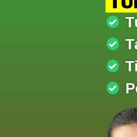
TUR
T
T
T
P