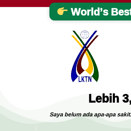
World’s Bes
Lebih 3
ncing manis
Saya belum ada apa-apa sakit.