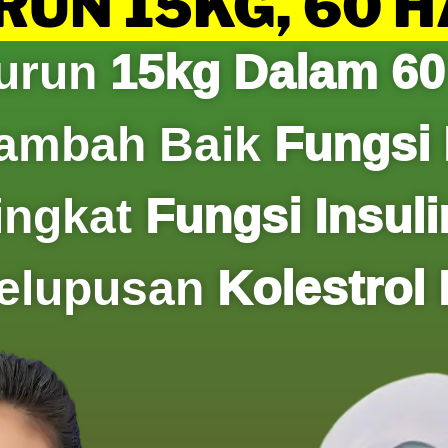
UN 15KG, 60 
urun
15kg Dalam 60
ambah Baik
Fungsi 
ingkat
Fungsi Insuli
elupusan
Kolestrol