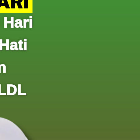
HARI
 Hari
Hati
n
 LDL