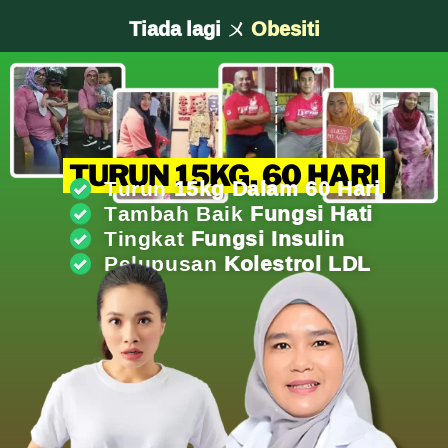
Tiada lagi ㄨ
Kolestrol Jahat
TURUN 15KG, 60 HARI
Turun
15kg Dalam 60 Hari
Tambah Baik
Fungsi Hati
Tingkat
Fungsi Insulin
Pelupusan
Kolestrol LDL