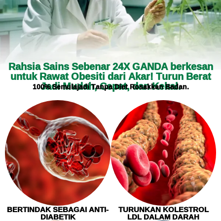
Rahsia Sains Sebenar 24X GANDA berkesan
untuk Rawat Obesiti dari Akar! Turun Berat
Jadi Mudah, Cepat, dan Kekal.
100% Semulajadi Tanpa Diet Rosakkan Badan.
BERTINDAK SEBAGAI ANTI-
TURUNKAN KOLESTROL
DIABETIK
LDL DALAM DARAH