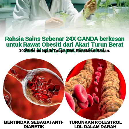
Rahsia Sains Sebenar 24X GANDA berkesan
untuk Rawat Obesiti dari Akar! Turun Berat
Jadi Mudah, Cepat, dan Kekal.
100% Semulajadi Tanpa Diet Rosakkan Badan.
BERTINDAK SEBAGAI ANTI-
TURUNKAN KOLESTROL
DIABETIK
LDL DALAM DARAH