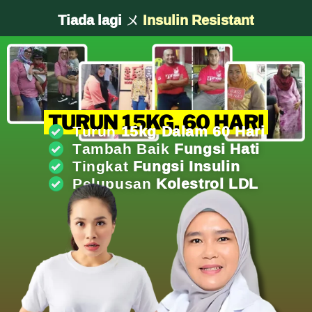
Tiada lagi ㄨ
Kencing Manis
TURUN 15KG, 60 HARI
Turun
15kg Dalam 60 Hari
Tambah Baik
Fungsi Hati
Tingkat
Fungsi Insulin
Pelupusan
Kolestrol LDL