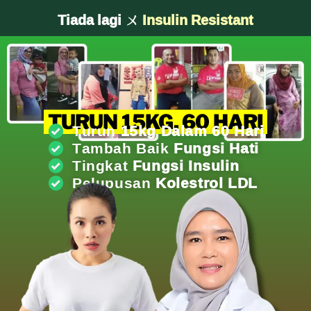
Tiada lagi ㄨ
Kencing Manis
TURUN 15KG, 60 HARI
Turun
15kg Dalam 60 Hari
Tambah Baik
Fungsi Hati
Tingkat
Fungsi Insulin
Pelupusan
Kolestrol LDL