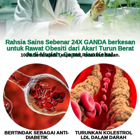
Rahsia Sains Sebenar 24X GANDA berkesan
untuk Rawat Obesiti dari Akar! Turun Berat
Jadi Mudah, Cepat, dan Kekal.
100% Semulajadi Tanpa Diet Rosakkan Badan.
BERTINDAK SEBAGAI ANTI-
TURUNKAN KOLESTROL
DIABETIK
LDL DALAM DARAH