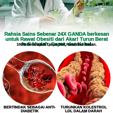
Rahsia Sains Sebenar 24X GANDA berkesan
untuk Rawat Obesiti dari Akar! Turun Berat
Jadi Mudah, Cepat, dan Kekal.
100% Semulajadi Tanpa Diet Rosakkan Badan.
BERTINDAK SEBAGAI ANTI-
TURUNKAN KOLESTROL
DIABETIK
LDL DALAM DARAH