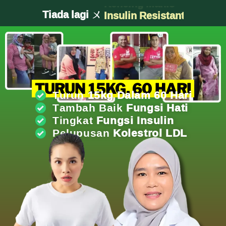
Tiada lagi ㄨ
Obesiti
TURUN 15KG, 60 HARI
Turun
15kg Dalam 60 Hari
Tambah Baik
Fungsi Hati
Tingkat
Fungsi Insulin
Pelupusan
Kolestrol LDL