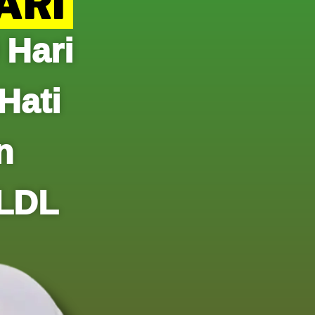
HARI
 Hari
Hati
n
 LDL