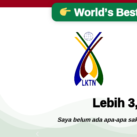
World’s Bes
Lebih 3
ncing manis
Saya belum ada apa-apa sakit.