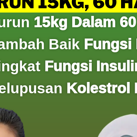
UN 15KG, 60 
urun
15kg Dalam 60
ambah Baik
Fungsi 
ingkat
Fungsi Insuli
elupusan
Kolestrol