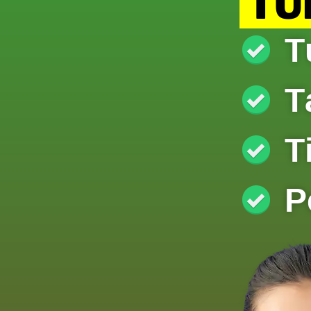
TUR
T
T
T
P