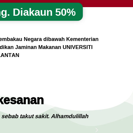
g. Diakaun 50%
Tembakau Negara dibawah Kementerian
lidikan Jaminan Makanan UNIVERSITI
LANTAN
rkesanan
bab takut sakit. Alhamdulillah
Mula kak