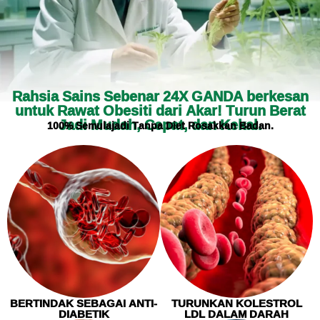
Rahsia Sains Sebenar 24X GANDA berkesan
untuk Rawat Obesiti dari Akar! Turun Berat
Jadi Mudah, Cepat, dan Kekal.
100% Semulajadi Tanpa Diet Rosakkan Badan.
BERTINDAK SEBAGAI ANTI-
TURUNKAN KOLESTROL
DIABETIK
LDL DALAM DARAH