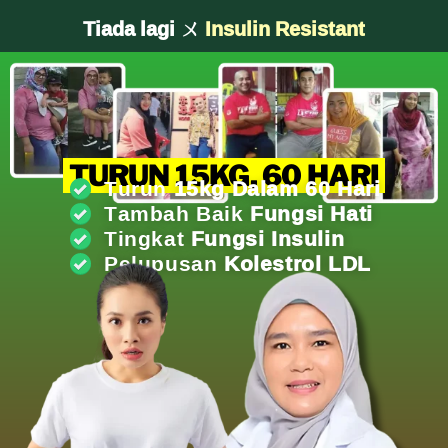
Tiada lagi ㄨ
Obesiti
TURUN 15KG, 60 HARI
Turun
15kg Dalam 60 Hari
Tambah Baik
Fungsi Hati
Tingkat
Fungsi Insulin
Pelupusan
Kolestrol LDL