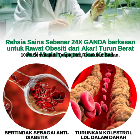
Rahsia Sains Sebenar 24X GANDA berkesan
untuk Rawat Obesiti dari Akar! Turun Berat
Jadi Mudah, Cepat, dan Kekal.
100% Semulajadi Tanpa Diet Rosakkan Badan.
BERTINDAK SEBAGAI ANTI-
TURUNKAN KOLESTROL
DIABETIK
LDL DALAM DARAH