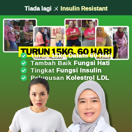
Tiada lagi ㄨ
Kencing Manis
TURUN 15KG, 60 HARI
Turun
15kg Dalam 60 Hari
Tambah Baik
Fungsi Hati
Tingkat
Fungsi Insulin
Pelupusan
Kolestrol LDL