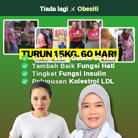
Tiada lagi ㄨ
Kolestrol Jahat
TURUN 15KG, 60 HARI
Turun
15kg Dalam 60 Hari
Tambah Baik
Fungsi Hati
Tingkat
Fungsi Insulin
Pelupusan
Kolestrol LDL