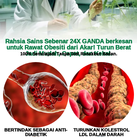
Rahsia Sains Sebenar 24X GANDA berkesan
untuk Rawat Obesiti dari Akar! Turun Berat
Jadi Mudah, Cepat, dan Kekal.
100% Semulajadi Tanpa Diet Rosakkan Badan.
BERTINDAK SEBAGAI ANTI-
TURUNKAN KOLESTROL
DIABETIK
LDL DALAM DARAH