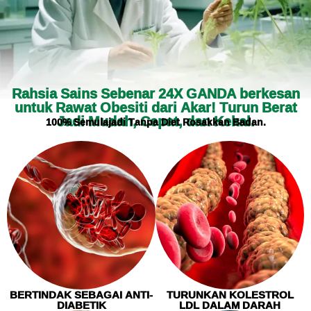
Rahsia Sains Sebenar 24X GANDA berkesan
untuk Rawat Obesiti dari Akar! Turun Berat
Jadi Mudah, Cepat, dan Kekal.
100% Semulajadi Tanpa Diet Rosakkan Badan.
BERTINDAK SEBAGAI ANTI-
TURUNKAN KOLESTROL
DIABETIK
LDL DALAM DARAH