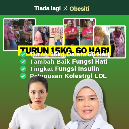
Tiada lagi ㄨ
Kolestrol Jahat
TURUN 15KG, 60 HARI
Turun
15kg Dalam 60 Hari
Tambah Baik
Fungsi Hati
Tingkat
Fungsi Insulin
Pelupusan
Kolestrol LDL