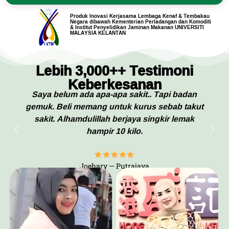
Produk Inovasi Kerjasama Lembaga Kenaf & Tembakau
Negara dibawah Kementerian Perladangan dan Komoditi
& Institut Penyelidikan Jaminan Makanan UNIVERSITI
MALAYSIA KELANTAN
Lebih 3,000++ Testimoni
Keberkesanan
Mula kakak saya yang guna. Tumpang je dia.
Guna kalau tak silap dalam 10 hari macam tu.
Terkejut bila berat turun banyak, sakit sendi
pun hilang.
Suhana — Alor Star, Kedah