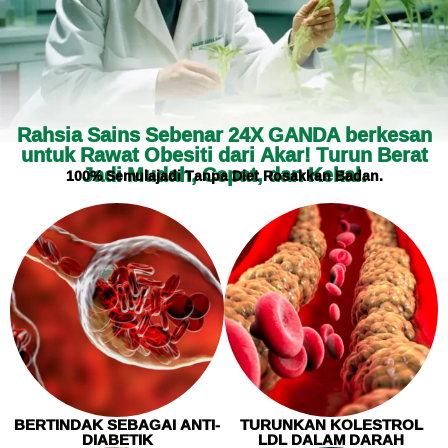
Rahsia Sains Sebenar 24X GANDA berkesan
untuk Rawat Obesiti dari Akar! Turun Berat
Jadi Mudah, Cepat, dan Kekal.
100% Semulajadi Tanpa Diet Rosakkan Badan.
BERTINDAK SEBAGAI ANTI-
TURUNKAN KOLESTROL
DIABETIK
LDL DALAM DARAH