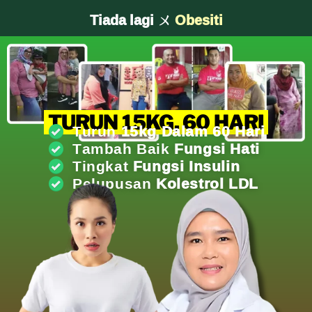
Tiada lagi ㄨ
Kolestrol Jahat
TURUN 15KG, 60 HARI
Turun
15kg Dalam 60 Hari
Tambah Baik
Fungsi Hati
Tingkat
Fungsi Insulin
Pelupusan
Kolestrol LDL