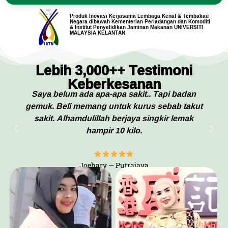
Produk Inovasi Kerjasama Lembaga Kenaf & Tembakau
Negara dibawah Kementerian Perladangan dan Komoditi
& Institut Penyelidikan Jaminan Makanan UNIVERSITI
MALAYSIA KELANTAN
Lebih 3,000++ Testimoni
Keberkesanan
Mula kakak saya yang guna. Tumpang je dia.
Guna kalau tak silap dalam 10 hari macam tu.
Terkejut bila berat turun banyak, sakit sendi
pun hilang.
Suhana — Alor Star, Kedah